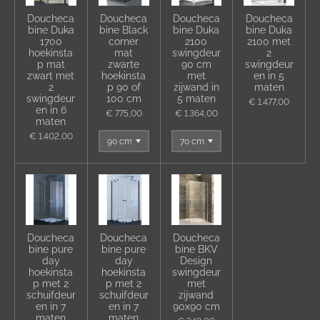
Doucheca
Doucheca
Doucheca
Doucheca
bine Duka
bine Black
bine Duka
bine Duka
1700
corner
2100
2100 met
hoekinsta
mat
swingdeur
2
p mat
zwarte
90 cm
swingdeur
zwart met
hoekinsta
met
en in 5
2
p 90 of
zijwand in
maten
swingdeur
100 cm
5 maten
€ 1.477,00
en in 6
€ 775,00
€ 1.364,00
maten
€ 1.402,00
Doucheca
Doucheca
Doucheca
bine pure
bine pure
bine BKV
day
day
Design
hoekinsta
hoekinsta
swingdeur
p met 2
p met 2
met
schuifdeur
schuifdeur
zijwand
en in 7
en in 7
90x90 cm
maten
maten