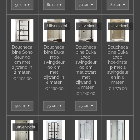
Uitverkocht
Uitverkocht
Uitverkocht
Doucheca
Doucheca
Doucheca
Doucheca
bine Soho
bine Duka
bine Duka
bine Duka
deur 90
1700
1700
1700
cm met
swingdeur
swingdeur
hoekinsta
zijwand in
90 cm
90 cm
p met 2
2 maten
met
mat zwart
swingdeur
zijwand in
met
en in 6
€ 1.105,00
4 maten
zijwand in
maten
4 maten
€ 1.130,00
€ 1.275,00
€ 1.240,00
Uitverkocht