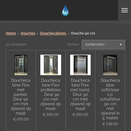
Ga
direct
naar
de
hoofdinhoud
Home
»
Douches
»
Douchecabines
»
Douche 90 cm
15 resultaten
Sorteer:
Doucheca
Doucheca
Doucheca
Doucheca
bine Flex
bine Flex
bine Flex
bine
met
profielloos
met band.
softclose
paneel.
. Deur 90
Deur 90
2.0
Deur 90
cm met
cm met
schuifdeur
cm met
zijwand op
zijwand op
90 cm
zijwand op
maat
maat
met
maat
zijwand in
€ 605,00
€ 650,00
5 maten
€ 670,00
€ 539,00