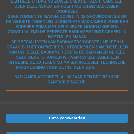
EEN HELE UITDAGING ZOWEL CREATIEF ALS FINANCIEEL.
OVER DEZE ASPECTEN HOEFT U ZICH BIJ BADKAMER-
VOORDEEL
GEEN ZORGEN TE MAKEN, ZOWEL IN DE SHOWROOM ALS OP
DE WEBSITE TONEN WIJ U COMPLETE BADKAMERS VOOR EEN
SCHERPE PRIJS MET VELE KEUZE MOGELIJKHEDEN,
ZODAT U
ALTIJD
DE PERFECTE BADKAMER VINDT GEHEEL IN
UW STIJL EN SMAAK.
DE SPECIALISTEN VAN BADKAMER-VOORDEEL HELPEN U
GRAAG BIJ HET ONTWERPEN, UITZOEKEN EN SAMENSTELLEN
VAN UW IDEALE BADKAMER ZODRA DE BADKAMER GEHEEL
NAAR WENS IS KUNNEN WIJ VAN UW BADKAMER EEN
UITGEBREIDE 3D TEKENING MAKEN INCLUSIEF TECHNISCHE
MAATVOERING VOOR DE INSTALLATEUR.
BADKAMER-VOORDEEL AL 30 JAAR EEN BEGRIP IN DE
SANITAIR BRANCHE.
Onze voorwaarden