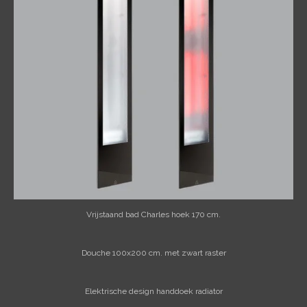
Vrijstaand bad Charles hoek 170 cm.
Douche 100x200 cm. met zwart raster
Elektrische design handdoek radiator