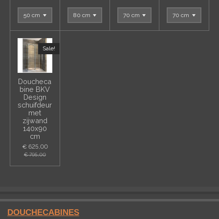
Sale!
Doucheca
bine BKV
Design
schuifdeur
met
zijwand
140x90
cm
€ 625,00
€ 795,00
DOUCHECABINES