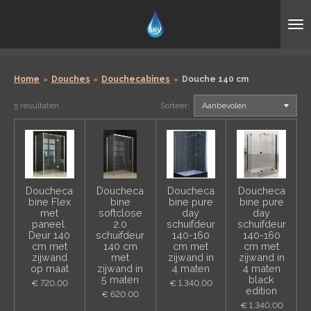
Ga
direct
naar
de
hoofdinhoud
Home
»
Douches
»
Douchecabines
»
Douche 140 cm
5 resultaten
Sorteer:
Doucheca
Doucheca
Doucheca
Doucheca
bine Flex
bine
bine pure
bine pure
met
softclose
day
day
paneel.
2.0
schuifdeur
schuifdeur
Deur 140
schuifdeur
140-160
140-160
cm met
140 cm
cm met
cm met
zijwand
met
zijwand in
zijwand in
op maat
zijwand in
4 maten
4 maten
5 maten
black
€ 720,00
€ 1.340,00
edition
€ 620,00
€ 1.340,00