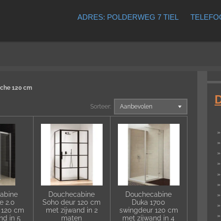
ADRES: POLDERWEG 7 TIEL
TELEFOO
che 120 cm
Sorteer:
abine
Douchecabine
Douchecabine
e 2.0
Soho deur 120 cm
Duka 1700
 120 cm
met zijwand in 2
swingdeur 120 cm
nd in 5
maten
met zijwand in 4