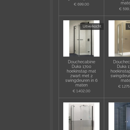
mat
€ 699,00
€ 599
Uitverkocht
U
Douchecabine
Douchec
Duka 1700
Duka 
hoekinstap mat
hoekinsta
zwart met 2
swingdeur
swingdeuren in 6
mat
maten
€ 1.27
€ 1.402,00