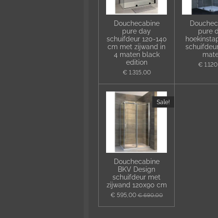
Douchecabine
Douchec
pure day
pure 
schuifdeur 120-140
hoekinsta
cm met zijwand in
schuifdeur
4 maten black
mat
edition
€ 1.12
€ 1.315,00
Sale!
Douchecabine
BKV Design
schuifdeur met
zijwand 120x90 cm
€ 595,00
€ 690,00