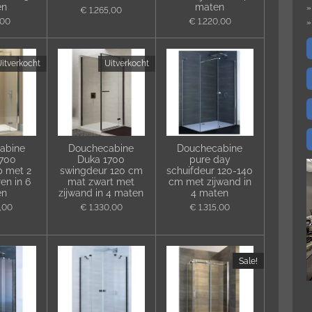
en
maten
€ 1.265,00
,00
€ 1.220,00
itverkocht
Uitverkocht
abine
Douchecabine
Douchecabine
1700
Duka 1700
pure day
p met 2
swingdeur 120 cm
schuifdeur 120-140
en in 6
mat zwart met
cm met zijwand in
en
zijwand in 4 maten
4 maten
5,00
€ 1.330,00
€ 1.315,00
Sale!