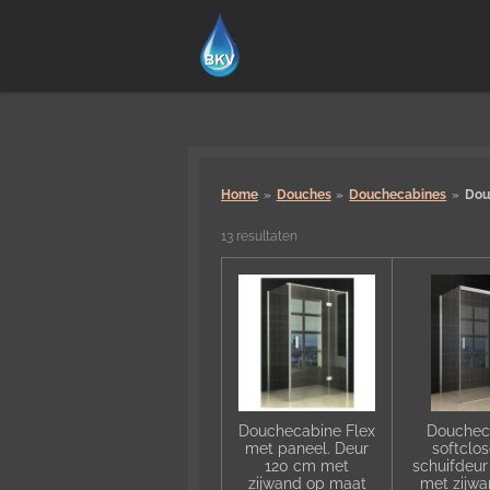
Ga
direct
naar
de
hoofdinhoud
Home
»
Douches
»
Douchecabines
»
Dou
13 resultaten
Douchecabine Flex
Douchec
met paneel. Deur
softclos
120 cm met
schuifdeur
zijwand op maat
met zijwa