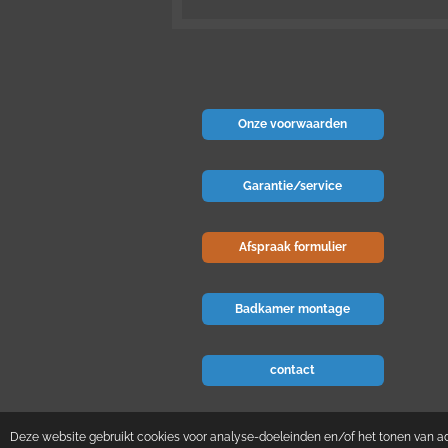
Onze voorwaarden
Garantie/service
Afspraak formulier
Badkamer montage
contact
© 2024 Badkamer-voordeel
Deze website gebruikt cookies voor analyse-doeleinden en/of het tonen van adv