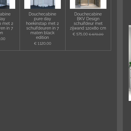
abine
Douchecabine
Douchecabine
day
pure day
BKV Design
p met 2
hoekinstap met 2
schuifdeur met
en in 7
schuifdeuren in 7
zijwand 120x80 cm
en
maten black
€ 575,00
€ 670,00
edition
0,00
€ 1.120,00