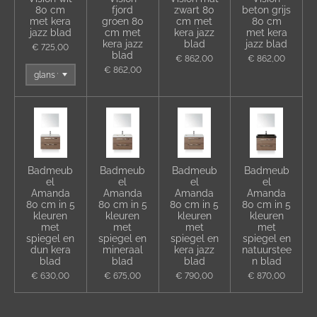
80 cm
fjord
zwart 80
beton grijs
met kera
groen 80
cm met
80 cm
jazz blad
cm met
kera jazz
met kera
kera jazz
blad
jazz blad
€ 725,00
blad
€ 862,00
€ 862,00
€ 862,00
Badmeub
Badmeub
Badmeub
Badmeub
el
el
el
el
Amanda
Amanda
Amanda
Amanda
80 cm in 5
80 cm in 5
80 cm in 5
80 cm in 5
kleuren
kleuren
kleuren
kleuren
met
met
met
met
spiegel en
spiegel en
spiegel en
spiegel en
dun kera
mineraal
kera jazz
natuurstee
blad
blad
blad
n blad
€ 630,00
€ 675,00
€ 790,00
€ 870,00