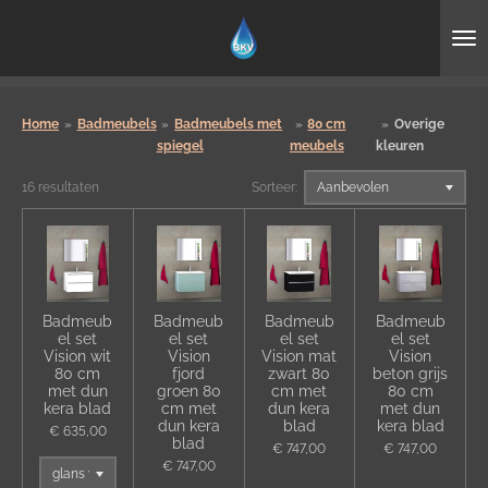
Ga
direct
naar
de
hoofdinhoud
Home
»
Badmeubels
»
Badmeubels met
»
80 cm
»
Overige
spiegel
meubels
kleuren
16 resultaten
Sorteer:
Badmeub
Badmeub
Badmeub
Badmeub
el set
el set
el set
el set
Vision wit
Vision
Vision mat
Vision
80 cm
fjord
zwart 80
beton grijs
met dun
groen 80
cm met
80 cm
kera blad
cm met
dun kera
met dun
dun kera
blad
kera blad
€ 635,00
blad
€ 747,00
€ 747,00
€ 747,00