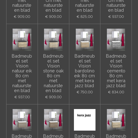
met
cm met
met
cm met
natuurste
natuurste
natuurste
natuurste
en blad
en blad
en blad
en blad
€ 909,00
€ 909,00
€ 825,00
€ 937,00
Badmeub
Badmeub
Badmeub
Badmeub
el set
el set
el set
el set
Vision
Vision
Vision
Vision
natuur eik
stone oak
bardolino
cemento
80 cm
80 cm
eik 80 cm
80 cm
met
met
met kera
met kera
natuurste
natuurste
jazz blad
jazz blad
en blad
en blad
€ 750,00
€ 834,00
€ 937,00
€ 909,00
Badmeub
Badmeub
Badmeub
Badmeub