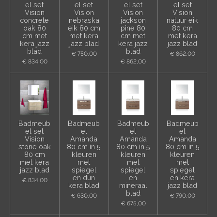
el set
el set
el set
el set
Vision
Vision
Vision
Vision
concrete
nebraska
jackson
natuur eik
oak 80
eik 80 cm
pine 80
80 cm
cm met
met kera
cm met
met kera
kera jazz
jazz blad
kera jazz
jazz blad
blad
blad
€ 750,00
€ 862,00
€ 834,00
€ 862,00
Badmeub
Badmeub
Badmeub
Badmeub
el set
el
el
el
Vision
Amanda
Amanda
Amanda
stone oak
80 cm in 5
80 cm in 5
80 cm in 5
80 cm
kleuren
kleuren
kleuren
met kera
met
met
met
jazz blad
spiegel
spiegel
spiegel
en dun
en
en kera
€ 834,00
kera blad
mineraal
jazz blad
blad
€ 630,00
€ 790,00
€ 675,00