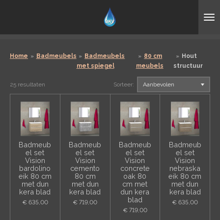
Ga
direct
naar
de
hoofdinhoud
Home
»
Badmeubels
»
Badmeubels
»
80 cm
»
Hout
met spiegel
meubels
structuur
25 resultaten
Sorteer:
Badmeub
Badmeub
Badmeub
Badmeub
el set
el set
el set
el set
Vision
Vision
Vision
Vision
bardolino
cemento
concrete
nebraska
eik 80 cm
80 cm
oak 80
eik 80 cm
met dun
met dun
cm met
met dun
kera blad
kera blad
dun kera
kera blad
blad
€ 635,00
€ 719,00
€ 635,00
€ 719,00