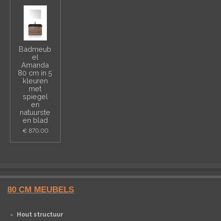
Badmeub
el
Amanda
80 cm in 5
kleuren
met
spiegel
en
natuurste
en blad
€ 870,00
80 CM MEUBELS
Hout structuur