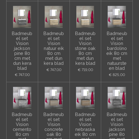
Badmeub
Badmeub
Badmeub
Badmeub
el set
el set
el set
el set
Vision
Vision
Vision
Vision
jackson
natuur eik
stone oak
bardolino
pine 80
80 cm
80 cm
eik 80 cm
cm met
met dun
met dun
met
dun kera
kera blad
kera blad
natuurste
blad
en blad
€ 747,00
€ 719,00
€ 747,00
€ 825,00
Badmeub
Badmeub
Badmeub
Badmeub
el set
el set
el set
el set
Vision
Vision
Vision
Vision
cemento
concrete
nebraska
jackson
80 cm
oak 80
eik 80 cm
pine 80