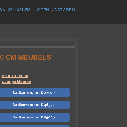
N: 0344621453
OPENINGSTIJDEN
80 CM MEUBELS
Hout structuur
Overige kleuren
Badkamers tot € 2750,-
Badkamers tot € 4650,-
Badkamers tot € 6500,-