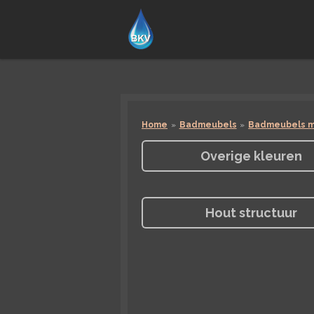
Ga
direct
naar
de
hoofdinhoud
Home
»
Badmeubels
»
Badmeubels m
Overige kleuren
Hout structuur