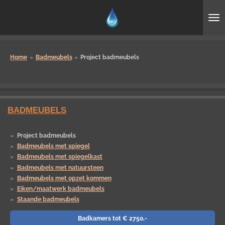
Ga
direct
naar
de
hoofdinhoud
Home
»
Badmeubels
»
Project badmeubels
BADMEUBELS
Project badmeubels
Badmeubels met spiegel
Badmeubels met spiegelkast
Badmeubels met natuursteen
Badmeubels met opzet kommen
Eiken/maatwerk badmeubels
Staande badmeubels
Badkamers tot € 2750,-