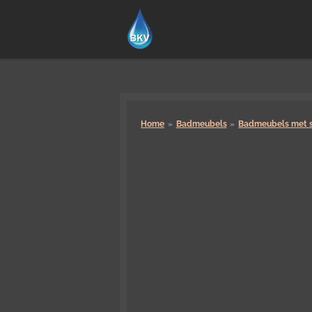
Ga
direct
naar
de
hoofdinhoud
Home
»
Badmeubels
»
Badmeubels met s