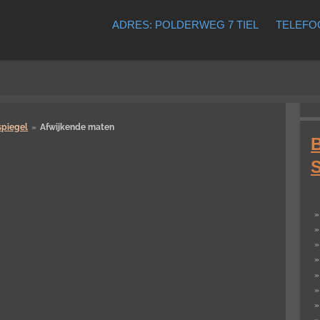
ADRES: POLDERWEG 7 TIEL
TELEFOO
piegel
»
Afwijkende maten