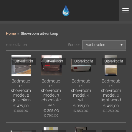
Ga
direct
naar
de
hoofdinhoud
Home
»
Showroom uitverkoop
10 resultaten
Sorteer:
Uitverkocht
Uitverkocht
Uitverkocht
Uitverkocht
Badmeub
Badmeub
Badmeub
Badmeub
el
el
el
el
showroom
showroom
showroom
showroom
model 2
model 3
model 4
model 6
grijs eiken
chocolate
wit
light wood
oak
€ 475,00
€ 395,00
€ 499,00
€ 395,00
€ 995,00
€ 850,00
€ 1.250,00
€ 790,00