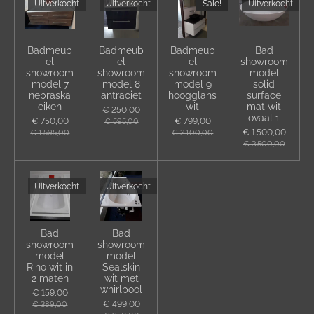
Uitverkocht
Uitverkocht
Sale!
Uitverkocht
Badmeub
Badmeub
Badmeub
Bad
el
el
el
showroom
showroom
showroom
showroom
model
model 7
model 8
model 9
solid
nebraska
antraciet
hoogglans
surface
eiken
wit
mat wit
€ 250,00
ovaal 1
€ 750,00
€ 799,00
€ 595,00
€ 1.500,00
€ 1.595,00
€ 2.100,00
€ 3.500,00
Uitverkocht
Uitverkocht
Bad
Bad
showroom
showroom
model
model
Riho wit in
Sealskin
2 maten
wit met
whirlpool
€ 159,00
€ 499,00
€ 389,00