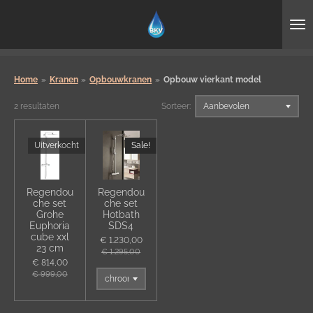
Ga
direct
naar
de
hoofdinhoud
Home
»
Kranen
»
Opbouwkranen
»
Opbouw vierkant model
2 resultaten
Sorteer:
Uitverkocht
Sale!
Regendou
Regendou
che set
che set
Grohe
Hotbath
Euphoria
SDS4
cube xxl
€ 1.230,00
23 cm
€ 1.295,00
€ 814,00
€ 999,00