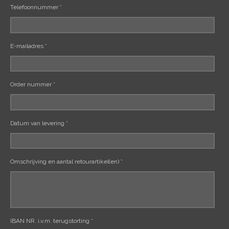
Telefoonnummer *
E-mailadres *
Order nummer *
Datum van levering *
Omschrijving en aantal retourartikel(en) *
IBAN NR. i.v.m. terugstorting *