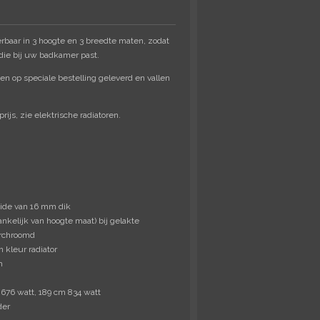
verbaar in 3 hoogte en 3 breedte maten, zodat
 die bij uw badkamer past.
en op speciale bestelling geleverd en vallen
ijs, zie elektrische radiatoren.
ide van 16 mm dik
ankelijk van hoogte maat) bij gelakte
erchroomd
 kleur radiator
m
m
 676 watt, 189 cm 834 watt
der