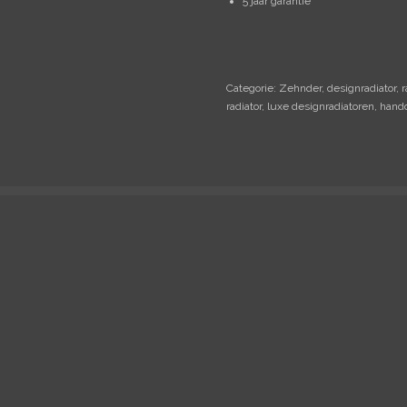
5 jaar garantie
Categorie: Zehnder, designradiator, r
radiator, luxe designradiatoren, hand