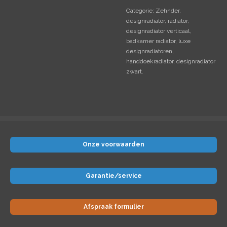
Categorie: Zehnder,
designradiator, radiator,
designradiator verticaal,
badkamer radiator, luxe
designradiatoren,
handdoekradiator, designradiator
zwart.
Onze voorwaarden
Garantie/service
Afspraak formulier