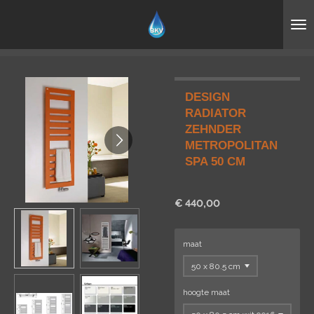
Ga
direct
naar
de
hoofdinhoud
DESIGN
RADIATOR
ZEHNDER
METROPOLITAN
SPA 50 CM
€ 440,00
maat
hoogte maat