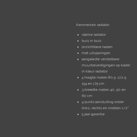
Kenmerken radiator:
vlakke radiator
buis in buis
onzichtbare naden
met uitsparingen
aangelaste verstelbare
muurbevestigingen op kader
in kleur radiator
4 hoogte maten 80,5, 122,5,
154 en 175 cm
3 breedte maten 40, 50 en
60 cm
4 punts aansluiting onder
links, rechts en midden 1/2"
5 jaar garantie