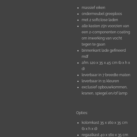
massief eiken
ondermeubel greeploos
met 2 softclose laden
alle kasten zijn voorzien van
een 2-componenten coating
om inwerking van vocht
tegen te gaan
binnenkant lade gefineerd
mdf
afm. 120 x 35 x 45 cm (b x h x
d)
leverbaar in 7 breedte maten
leverbaar in 11 kleuren
exclusief opbouwkommen,
kranen, spiegel en/of lamp
Opties:
kolomkast 35 x 160 x 35 cm
(b x h x d)
regaalkast 40 x 160 x 35 cm