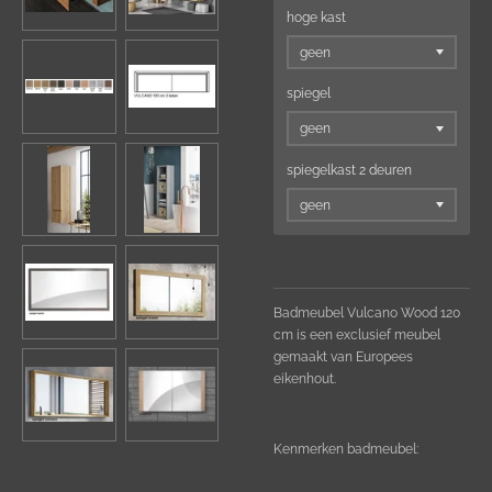
hoge kast
spiegel
spiegelkast 2 deuren
Badmeubel Vulcano Wood 120
cm is een exclusief meubel
gemaakt van Europees
eikenhout.
Kenmerken badmeubel: