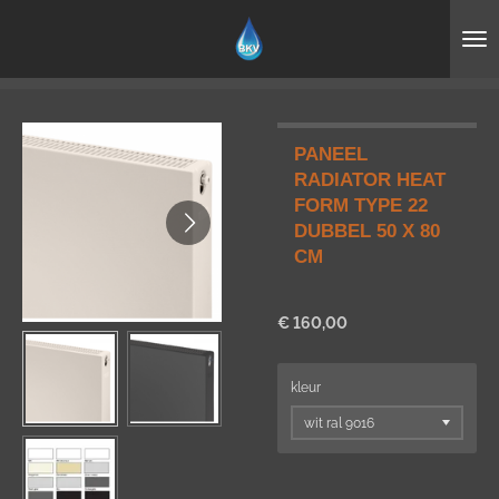
Ga
direct
naar
de
hoofdinhoud
PANEEL
RADIATOR HEAT
FORM TYPE 22
DUBBEL 50 X 80
CM
€ 160,00
kleur