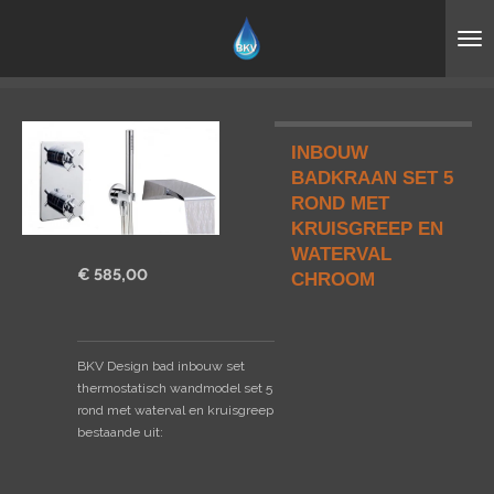
Ga
direct
naar
de
hoofdinhoud
INBOUW
BADKRAAN SET 5
ROND MET
KRUISGREEP EN
WATERVAL
€ 585,00
CHROOM
BKV Design bad inbouw set
thermostatisch wandmodel set 5
rond met waterval en kruisgreep
bestaande uit: