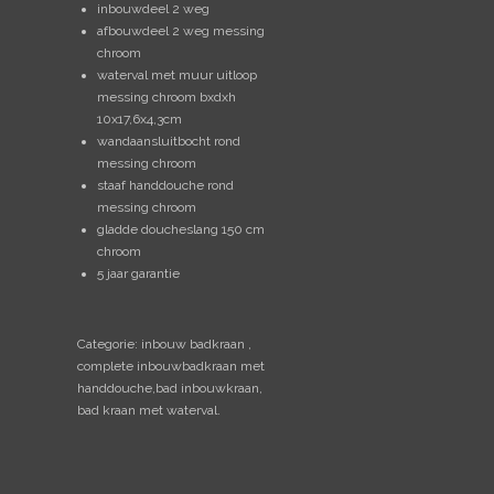
inbouwdeel 2 weg
afbouwdeel 2 weg messing
chroom
waterval met muur uitloop
messing chroom
bxdxh
10x17,6x4,3cm
wandaansluitbocht rond
messing chroom
staaf handdouche rond
messing chroom
gladde doucheslang 150 cm
chroom
5 jaar garantie
Categorie: inbouw badkraan ,
complete inbouwbadkraan met
handdouche,bad inbouwkraan,
bad kraan met waterval.