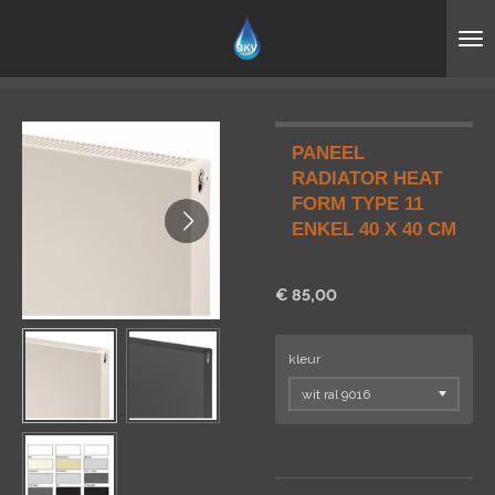
Ga
direct
naar
de
hoofdinhoud
PANEEL
RADIATOR HEAT
FORM TYPE 11
ENKEL 40 X 40 CM
€ 85,00
kleur