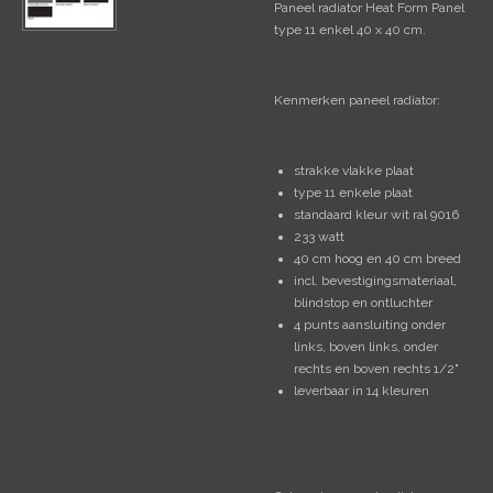
Paneel radiator Heat Form Panel
type 11 enkel 40 x 40 cm.
Kenmerken paneel radiator:
strakke vlakke plaat
type 11 enkele plaat
standaard kleur wit ral 9016
233 watt
40 cm hoog en 40 cm breed
incl. bevestigingsmateriaal,
blindstop en ontluchter
4 punts aansluiting onder
links, boven links, onder
rechts en boven rechts 1/2"
leverbaar in 14 kleuren