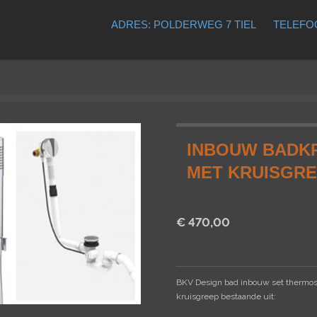
ADRES: POLDERWEG 7 TIEL
TELEFOO
INBOUW BADKR
MET KRUISGR
€ 470,00
BKV Design bad inbouw set thermos
kruisgreep bestaande uit: