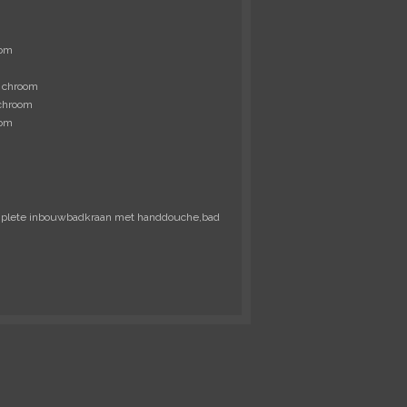
oom
 chroom
chroom
oom
omplete inbouwbadkraan met handdouche,bad