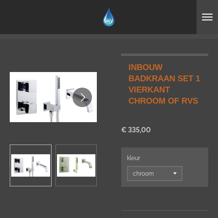
Ga
direct
naar
de
hoofdinhoud
INBOUW
BADKRAAN SET 1
VIERKANT
CHROOM OF RVS
€ 335,00
kleur