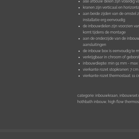
alle afbouw delen zijn volledig 
kranen zijn verticaal en horizon
aan beide zijden van de omstel z
installatie erg eenvoudig
de inbouwdelen zijn voorzien va
komt tijdens de montage
aan de onderzijde van de inbou
aansluitingen
de inbouw box is eenvoudig te m
verkrijgbaar in chroom of geborst
inbouwdiepte: min 91 mm - max
vierkante rozet stopkranen: 7 cm
vierkante rozet thermostaat: 11 
categorie: inbouwkraan, inbouwset 
hothbath inbouw, high flow thermos