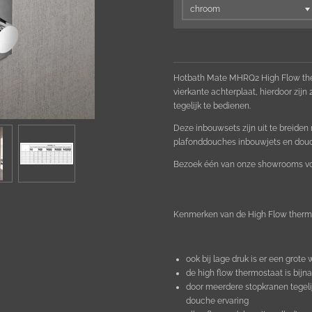
Hotbath Mate MHRQ2 High Flow the
vierkante achterplaat, hierdoor zijn
tegelijk te bedienen.
Deze inbouwsets zijn uit te breide
plafonddouches inbouwjets en douch
Bezoek één van onze showrooms voo
Kenmerken van de High Flow therm
ook bij lage druk is er een grote
de high flow thermostaat is bijn
door meerdere stopkranen tegelij
douche ervaring