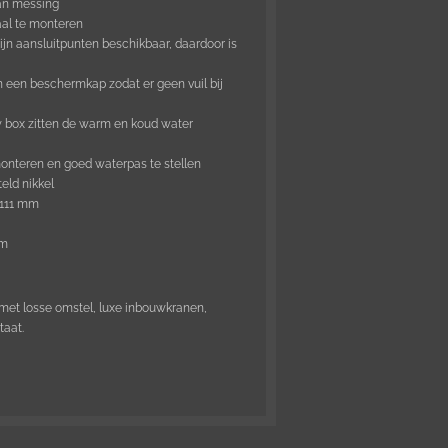
van messing
taal te monteren
ijn aansluitpunten beschikbaar, daardoor is
n een beschermkap zodat er geen vuil bij
w box zitten de warm en koud water
onteren en goed waterpas te stellen
eld nikkel
 111 mm
cm
met losse omstel, luxe inbouwkranen,
taat.