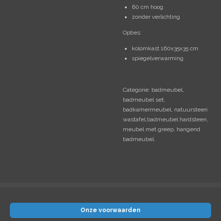
60 cm hoog
zonder verlichting
Opties:
kolomkast 160x35x35 cm
spiegelverwarming
Categorie: badmeubel,
badmeubel set,
badkamermeubel, natuursteen
wastafel,badmeubel hardsteen,
meubel met greep, hangend
badmeubel.
Onze voorwaarden