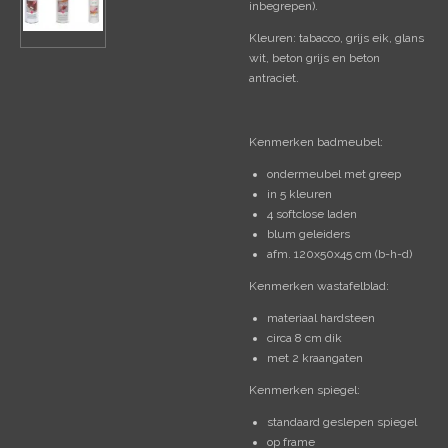
inbegrepen).
Kleuren: tabacco, grijs eik, glans
wit, beton grijs en beton
antraciet.
Kenmerken badmeubel:
ondermeubel met greep
in 5 kleuren
4 softclose laden
blum geleiders
afm. 120x50x45 cm (b-h-d)
Kenmerken wastafelblad:
materiaal hardsteen
circa 8 cm dik
met 2 kraangaten
Kenmerken spiegel:
standaard geslepen spiegel
op frame