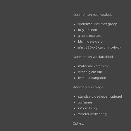
Kenmerken badmeubel:
ondermeubel met greep
in 5 kleuren
4 softclose laden
blum geleiders
afm. 120x50x45 cm (b-h-d)
Kenmerken wastafelblad:
materiaal keramiek
circa 1,5 cm dik
met 2 kraangaten
Kenmerken spiegel:
standaard geslepen spiegel
op frame
60 cm hoog
zonder verlichting
Opties: