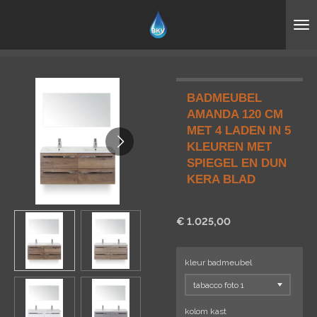
Ga
direct
naar
de
hoofdinhoud
BADMEUBEL
AMANDA 120 CM
MET 4 LADEN IN 5
KLEUREN MET
SPIEGEL EN DUN
KERA BLAD
€ 1.025,00
kleur badmeubel
kolom kast