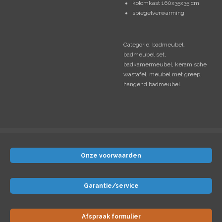
kolomkast 160x35x35 cm
spiegelverwarming
Categorie: badmeubel,
badmeubel set,
badkamermeubel, keramische
wastafel, meubel met greep,
hangend badmeubel.
Onze voorwaarden
Garantie/service
Afspraak formulier