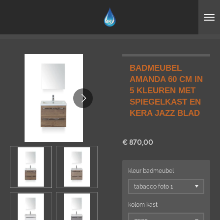
Ga
direct
naar
de
hoofdinhoud
BADMEUBEL
AMANDA 60 CM IN
5 KLEUREN MET
SPIEGELKAST EN
KERA JAZZ BLAD
€ 870,00
kleur badmeubel
kolom kast