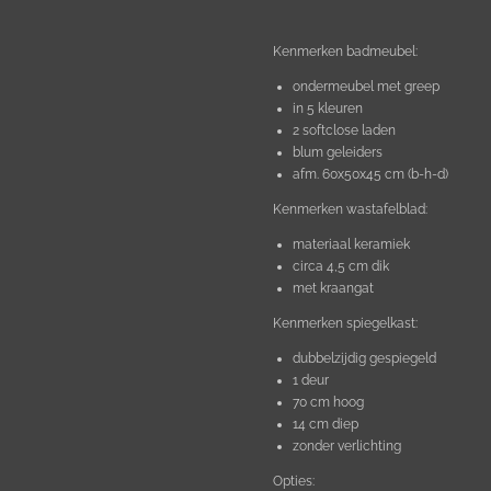
Kenmerken badmeubel:
ondermeubel met greep
in 5 kleuren
2 softclose laden
blum geleiders
afm. 60x50x45 cm (b-h-d)
Kenmerken wastafelblad:
materiaal keramiek
circa 4,5 cm dik
met kraangat
Kenmerken spiegelkast:
dubbelzijdig gespiegeld
1 deur
70 cm hoog
14 cm diep
zonder verlichting
Opties: