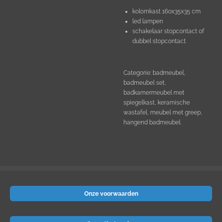
kolomkast 160x35x35 cm
led lampen
schakelaar stopcontact of
dubbel stopcontact
Categorie: badmeubel,
badmeubel set,
badkamermeubel met
spiegelkast, keramische
wastafel, meubel met greep,
hangend badmeubel.
Onze voorwaarden