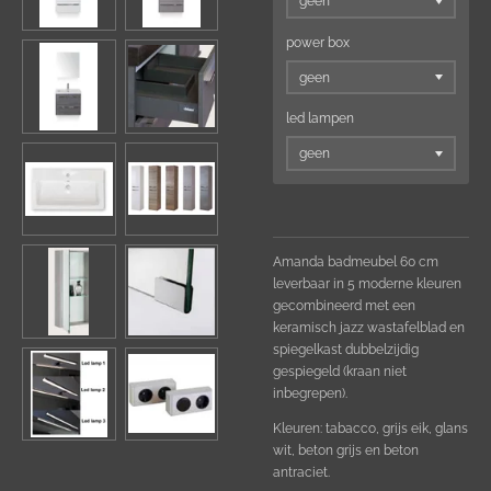
power box
led lampen
Amanda badmeubel 60 cm
leverbaar in 5 moderne kleuren
gecombineerd met een
keramisch jazz wastafelblad en
spiegelkast dubbelzijdig
gespiegeld (kraan niet
inbegrepen).
Kleuren: tabacco, grijs eik, glans
wit, beton grijs en beton
antraciet.