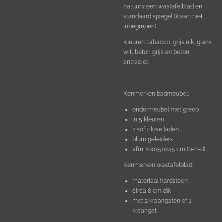
natuursteen wastafelblad en
standaard spiegel (kraan niet
inbegrepen).
Kleuren: tabacco, grijs eik, glans
wit, beton grijs en beton
antraciet.
Kenmerken badmeubel:
ondermeubel met greep
in 5 kleuren
2 softclose laden
blum geleiders
afm. 100x50x45 cm (b-h-d)
Kenmerken wastafelblad:
materiaal hardsteen
circa 8 cm dik
met 2 kraangaten of 1
kraangat