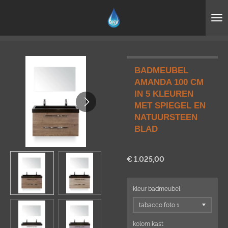
Ga
direct
naar
de
hoofdinhoud
BADMEUBEL
AMANDA 100 CM
IN 5 KLEUREN
MET SPIEGEL EN
NATUURSTEEN
BLAD
€ 1.025,00
kleur badmeubel
kolom kast