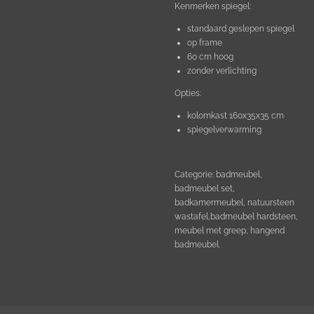
Kenmerken spiegel:
standaard geslepen spiegel
op frame
60 cm hoog
zonder verlichting
Opties:
kolomkast 160x35x35 cm
spiegelverwarming
Categorie: badmeubel,
badmeubel set,
badkamermeubel, natuursteen
wastafel,badmeubel hardsteen,
meubel met greep, hangend
badmeubel.