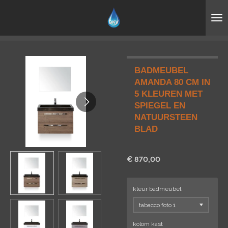
Ga
direct
naar
de
hoofdinhoud
BADMEUBEL
AMANDA 80 CM IN
5 KLEUREN MET
SPIEGEL EN
NATUURSTEEN
BLAD
€ 870,00
kleur badmeubel
kolom kast