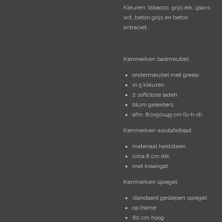
Kleuren: tabacco, grijs eik, glans
wit, beton grijs en beton
antraciet.
Kenmerken badmeubel:
ondermeubel met greep
in 5 kleuren
2 softclose laden
blum geleiders
afm. 80x50x45 cm (b-h-d)
Kenmerken wastafelblad:
materiaal hardsteen
circa 8 cm dik
met kraangat
Kenmerken spiegel:
standaard geslepen spiegel
op frame
60 cm hoog