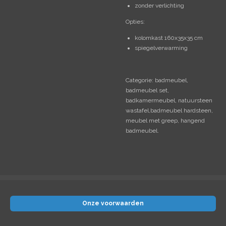
zonder verlichting
Opties:
kolomkast 160x35x35 cm
spiegelverwarming
Categorie: badmeubel,
badmeubel set,
badkamermeubel, natuursteen
wastafel,badmeubel hardsteen,
meubel met greep, hangend
badmeubel.
Onze voorwaarden