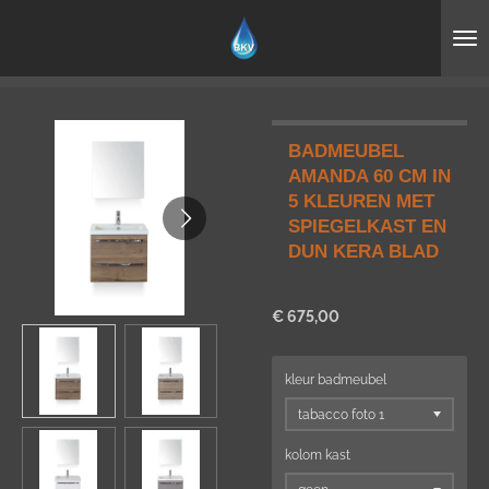
Ga
direct
naar
de
hoofdinhoud
BADMEUBEL
AMANDA 60 CM IN
5 KLEUREN MET
SPIEGELKAST EN
DUN KERA BLAD
€ 675,00
kleur badmeubel
kolom kast