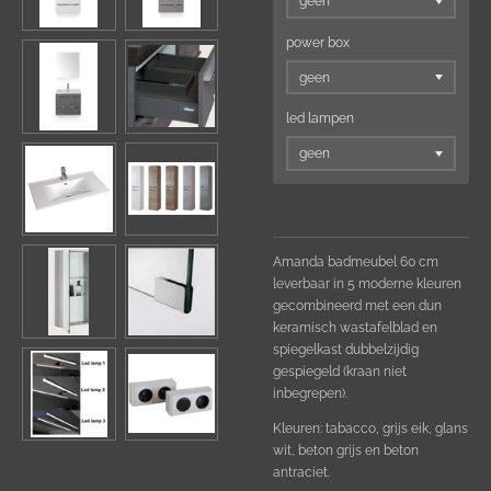
power box
led lampen
Amanda badmeubel 60 cm
leverbaar in 5 moderne kleuren
gecombineerd met een dun
keramisch wastafelblad en
spiegelkast dubbelzijdig
gespiegeld (kraan niet
inbegrepen).
Kleuren: tabacco, grijs eik, glans
wit, beton grijs en beton
antraciet.