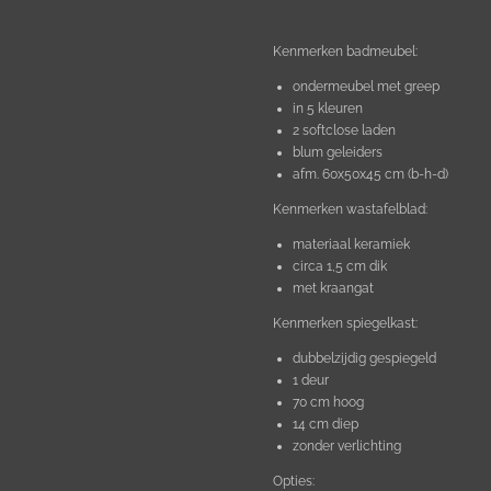
Kenmerken badmeubel:
ondermeubel met greep
in 5 kleuren
2 softclose laden
blum geleiders
afm. 60x50x45 cm (b-h-d)
Kenmerken wastafelblad:
materiaal keramiek
circa 1,5 cm dik
met kraangat
Kenmerken spiegelkast:
dubbelzijdig gespiegeld
1 deur
70 cm hoog
14 cm diep
zonder verlichting
Opties: