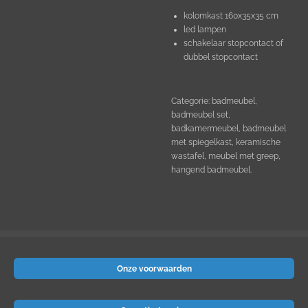
kolomkast 160x35x35 cm
led lampen
schakelaar stopcontact of
dubbel stopcontact
Categorie: badmeubel,
badmeubel set,
badkamermeubel, badmeubel
met spiegelkast, keramische
wastafel, meubel met greep,
hangend badmeubel.
Onze voorwaarden