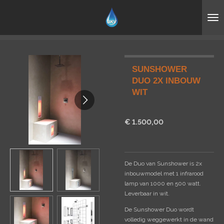
Ga
direct
naar
de
hoofdinhoud
SUNSHOWER
DUO 2X INBOUW
WIT
€ 1.500,00
De Duo van Sunshower is 2x
inbouwmodel met 1 infrarood
lamp van 1000 en 500 watt.
Leverbaar in wit.
De Sunshower Duo wordt
volledig weggewerkt in de wand