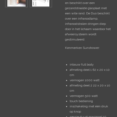
en beschikt over een
gezandstraalde glasplaat met
een wite rand. De Duo beschikt
over een infraroodlamp,
infraroodstralen dringen diep
door in het lichaam waardoor het
afweersysteem wordt
gestimuleerd.
Kenmerken Sunshower:
inbouw full body
afmeting deel 1 62 x 20 x 10
cm
vermogen 1000 watt
afmeting deel 2 22 x 20 x 10
cm
vermogen 500 watt
touch bediening
inschakeling met één druk
op knop
sessie duurt maximaal 10