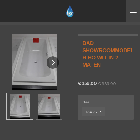
Ga
direct
naar
de
hoofdinhoud
BAD
SHOWROOMMODEL
RIHO WIT IN 2
MATEN
€ 159,00
€ 389,00
maat