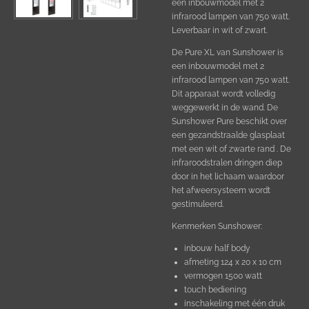
een inbouwmodel met 2
infrarood lampen van 750 watt.
Leverbaar in wit of zwart.
De Pure XL van Sunshower is
een inbouwmodel met 2
infrarood lampen van 750 watt.
Dit apparaat wordt volledig
weggewerkt in de wand. De
Sunshower Pure beschikt over
een gezandstraalde glasplaat
met een wit of zwarte rand . De
infraroodstralen dringen diep
door in het lichaam waardoor
het afweersysteem wordt
gestimuleerd.
Kenmerken Sunshower:
inbouw half body
afmeting 124 x 20 x 10 cm
vermogen 1500 watt
touch bediening
inschakeling met één druk