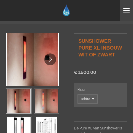
Ga
direct
naar
de
hoofdinhoud
SUNSHOWER
PURE XL INBOUW
WIT OF ZWART
€ 1.500,00
kleur
De Pure XL van Sunshower is