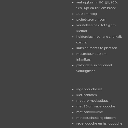
verkrijgbaar in 80, 90, 100,
120, 140 en 160 cm breed
200 cm hoog
profielkleur chroom
verstelbaarheid tot 1,5 cm
kleiner
helderglas met nano anti kalk
coating
links en rechts te plaatsen
muursteun 120 cm
inkortbaar
plafondsteun optioneel
verkrijgbaar
regendoucheset
kleur chroom
met thermostaatkraan
met 20 cm regendouche
met handdouche
met doucheslang chroom
regendouche en handdouche