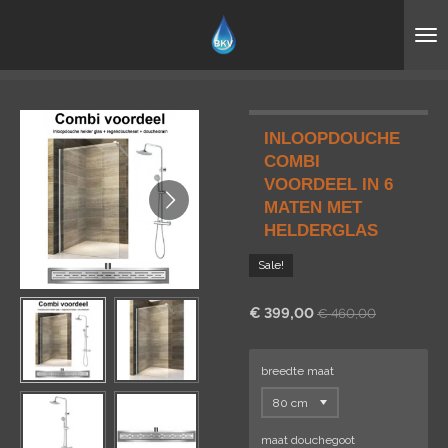
Ga
direct
naar
de
hoofdinhoud
INLOOPDOUCHE
COMBI
VOORDEEL IN 6
MATEN MET
HELDERGLAS
Sale!
€ 399,00
€ 460,00
breedte maat
maat douchegoot