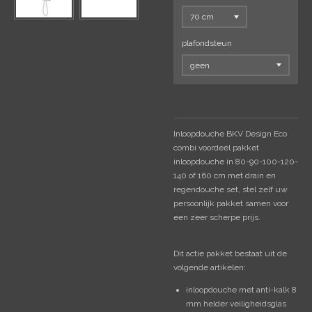
plafondsteun
Inloopdouche BKV Design Eco
c
ombi voordeel pakket
inloopdouche in 80-90-100-120-
140 of 160 cm met drain en
regendouche set, stel zelf uw
persoonlijk pakket samen voor
een zeer scherpe prijs.
Dit actie pakket bestaat uit de
volgende artikelen:
inloopdouche met anti-kalk 8
mm helder veiligheidsglas