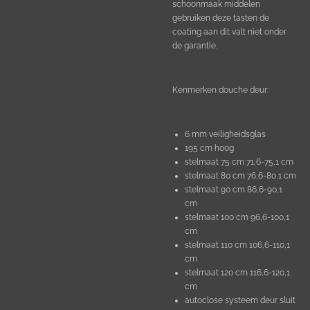
schoonmaak middelen
gebruiken deze tasten de
coating aan dit valt niet onder
de garantie.
Kenmerken douche deur:
6 mm veiligheidsglas
195 cm hoog
stelmaat 75 cm 71,6-75,1 cm
stelmaat 80 cm 76,6-80,1 cm
stelmaat 90 cm 86,6-90,1
cm
stelmaat 100 cm 96,6-100,1
cm
stelmaat 110 cm 106,6-110,1
cm
stelmaat 120 cm 116,6-120,1
cm
autoclose systeem deur sluit