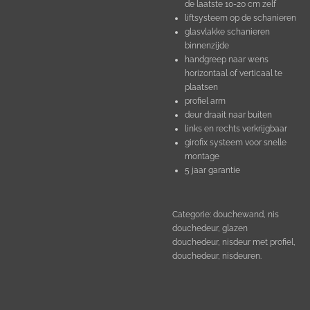
de laatste 10-20 cm zelf
liftsysteem op de schanieren
glasvlakke schanieren
binnenzijde
handgreep naar wens
horizontaal of verticaal te
plaatsen
profiel arm
deur draait naar buiten
links en rechts verkrijgbaar
girofix systeem voor snelle
montage
5 jaar garantie
Categorie: douchewand, nis
douchedeur, glazen
douchedeur, nisdeur met profiel,
douchedeur, nisdeuren.