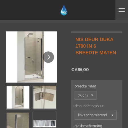
Ga
direct
naar
de
hoofdinhoud
NIS DEUR DUKA
1700 IN 6
BREEDTE MATEN
€ 685,00
breedte maat
draai richting deur
glasbescherming