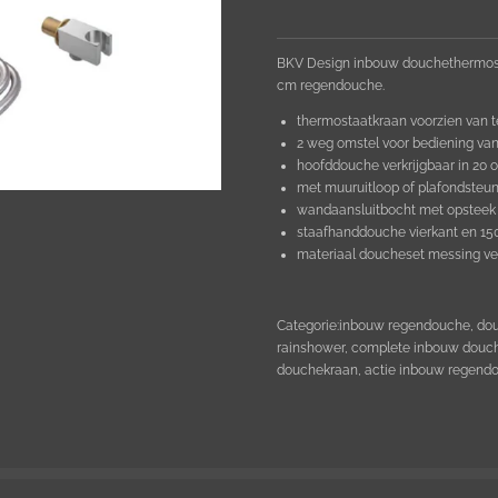
BKV Design inbouw douchethermosta
cm
regendouche.
thermostaatkraan voorzien van t
2 weg omstel voor bediening v
hoofddouche verkrijgbaar in 20 o
met muuruitloop of plafondsteun
wandaansluitbocht met opsteek 
staafhanddouche vierkant en 1
materiaal doucheset messing v
Categorie:inbouw regendouche, dou
rainshower, complete inbouw douc
douchekraan, actie inbouw regend