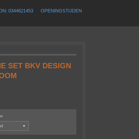
N: 0344621453
OPENINGSTIJDEN
 SET BKV DESIGN
ROOM
he