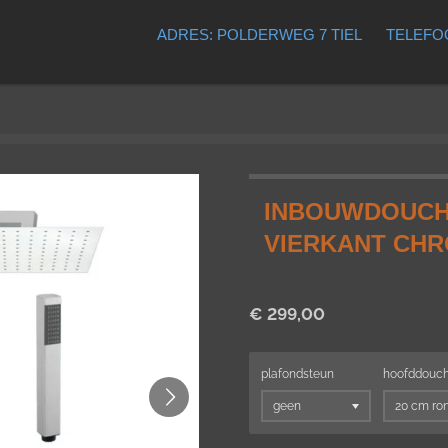
ADRES: POLDERWEG 7 TIEL
TELEFOO
INBOUWDOUCHE
VIERKANT CH
€ 299,00
plafondsteun
hoofddouc