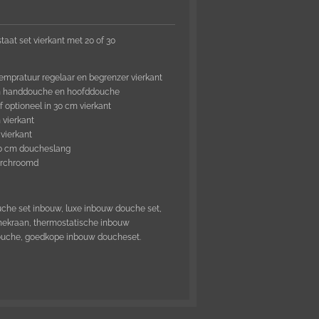
at set vierkant met 20 of 30
empratuur regelaar en begrenzer vierkant
an handdouche en hoofddouche
f optioneel in 30 cm vierkant
 vierkant
vierkant
50 cm doucheslang
erchroomd
che set inbouw, luxe inbouw douche set,
hekraan, thermostatische inbouw
ouche, goedkope inbouw doucheset.