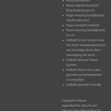
M503 wandsteun
M015 Argenta kunststof
doucheslang 150 cm
M390 messing handdouche
staafmodel rond
M451 wandarm vierkant
M200 messing hoofddouche
20 cm
Hotbath Ecoair system voor
een forse waterbesparing en
een krachtige straal door
toevoeging van lucht
Hotbath Shower Power
System
Hotbath flühs met 10 jaar
garantie op binnenwerken
en omstellen
Hotbath plumber Friendly
Categorie: inbouw
regendouche, douche set
inbouw, luxe inbouw douche