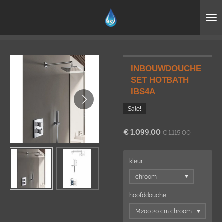
Ga
direct
naar
de
hoofdinhoud
INBOUWDOUCHE
SET HOTBATH
IBS4A
Sale!
€ 1.099,00
€ 1.115,00
kleur
hoofddouche