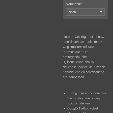
plafondbuis
Hotbath Get Together inbouw
stort doucheset Bloke met 2
weg stop/omstelkraan,
thermostaat en 20
cm
regendouche.
Bij kleur keuze inbouw
doucheset ook de kleur van de
handdouche en hoofddouche
etc. aanpassen.
HB009 messing inbouwbox
thermostaat met 2 weg
stop/omstelkraan
Q009EXT afbouwdeel