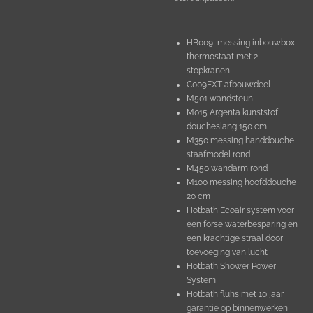
HB009 messing inbouwbox
thermostaat met 2
stopkranen
C009EXT afbouwdeel
M501 wandsteun
M015 Argenta kunststof
doucheslang 150 cm
M350 messing handdouche
staafmodel rond
M450 wandarm rond
M100 messing hoofddouche
20 cm
Hotbath Ecoair system voor
een forse waterbesparing en
een krachtige straal door
toevoeging van lucht
Hotbath Shower Power
System
Hotbath flühs met 10 jaar
garantie op binnenwerken