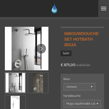
Ga
direct
naar
de
hoofdinhoud
INBOUWDOUCHE
SET HOTBATH
IBS3A
Sale!
€ 875,00
€ 895,00
kleur
handdouche