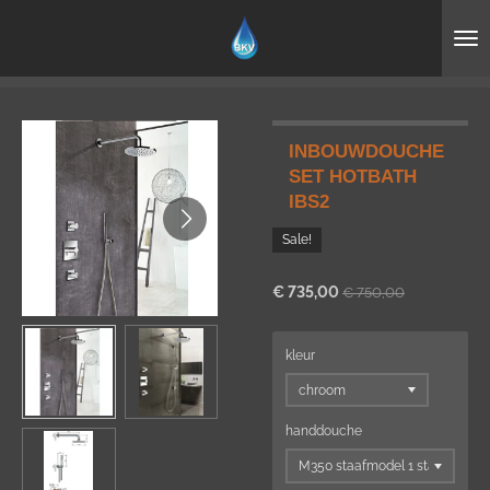
Ga
direct
naar
de
hoofdinhoud
INBOUWDOUCHE
SET HOTBATH
IBS2
Sale!
€ 735,00
€ 750,00
kleur
handdouche