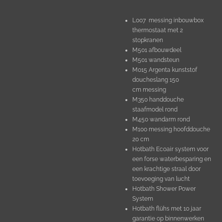
L007 messing inbouwbox
thermostaat met 2
stopkranen
M501 afbouwdeel
M501 wandsteun
M015 Argenta kunststof
doucheslang 150
cm
messing
M350 handdouche
staafmodel rond
M450 wandarm rond
M100 messing hoofddouche
20 cm
Hotbath Ecoair system voor
een forse waterbesparing en
een krachtige straal door
toevoeging van lucht
Hotbath Shower Power
System
Hotbath flühs met 10 jaar
garantie op binnenwerken