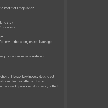
ostaat met 2 stopkranen
slang 150 cm
fmodel rond
 cm
forse waterbesparing en een krachtige
tie op binnenwerken en omstellen
che set inbouw, luxe inbouw douche set,
hekraan, thermostatische inbouw
ouche, goedkope inbouw doucheset, hotbath