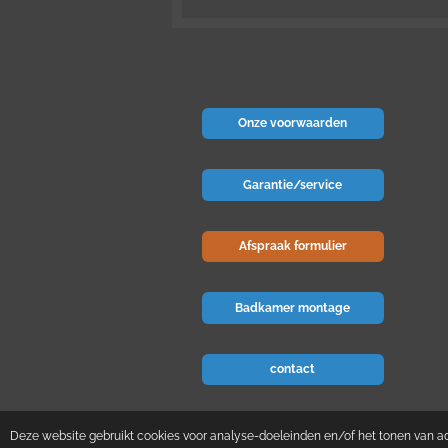
Onze voorwaarden
Garantie/service
Afspraak formulier
Badkamer montage
contact
© 2024 Badkamer-voordeel
Deze website gebruikt cookies voor analyse-doeleinden en/of het tonen van adv