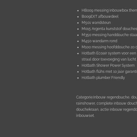
HB009 messing inbouwbox therm
B009EXT afbouwdeel
M501 wandsteun
M015 Argenta kunststof douche
M350 messing handdouche staa
M450 wandarm rond
M100 messing hoofddouche 20
Hotbath Ecoair system voor een 
straal door toevoeging van lucht
Hotbath Shower Power System
Hotbath flühs met 10 jaar garan
Hotbath plumber Friendly
Categorie:inbouw regendouche, dou
rainshower, complete inbouw douc
douchekraan, actie inbouw regend
inbouwset.