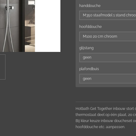
handdouche
hoofddouche
glijstang
plafondbuis
Hotbath Get Together inbouw stort
thermostaat deel op één plaat, 20
Bij kleur keuze inbouw doucheset o
hoofddouche etc. aanpassen.