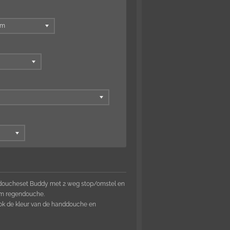
 doucheset Buddy met 2 weg stop/omstel en
 cm regendouche.
ok de kleur van de handdouche en