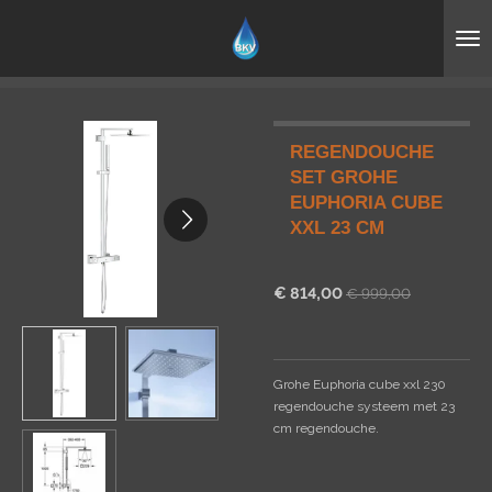
Ga
direct
naar
de
hoofdinhoud
REGENDOUCHE
SET GROHE
EUPHORIA CUBE
XXL 23 CM
€ 814,00
€ 999,00
Grohe Euphoria cube xxl 230
regendouche systeem met 23
cm
regendouche.