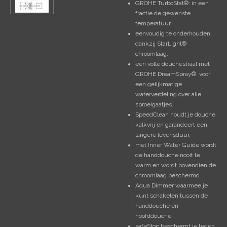
GROHE TurboStat®: in een
fractie de gewenste
temperatuur.
eenvoudig te onderhouden
dankzij StarLight®
chroomlaag.
een volle douchestraal met
GROHE DreamSpray®: voor
een gelijkmatige
waterverdeling over alle
sproeigaatjes.
SpeedClean houdt je douche
kalkvrij en garandeert een
langere levensduur.
met Inner Water Guide wordt
de handdouche nooit te
warm en wordt bovendien de
chroomlaag beschermd.
Aqua Dimmer waarmee je
kunt schakelen tussen de
handdouche en
hoofddouche.
safeStop beschermt je tegen