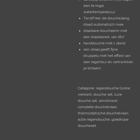
een te hoge
watertemperatuur.
TwistFree: de doucheslang
draait automatisch mee.
draaibare douchearm met
een draaibereik van 180°
handdouche met 1 stand.
rain straal geeft fijne
druppels met het effect van
een regenbui en verkwikken
je lichaam.
Categorie: regendouche Grohe
vierkant, douche set, luxe
douche set, rainshower,
complete douchekraan,
thermostatische douchekraan,
actie regendouche, goedkope
doucheset.