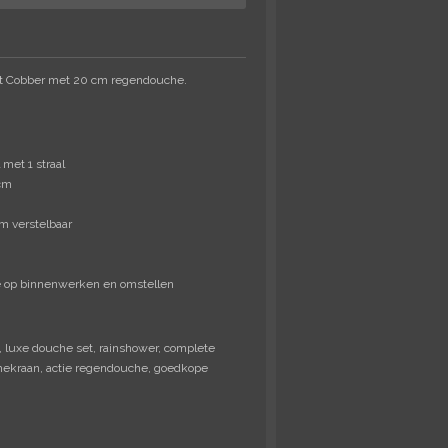
et Cobber met 20 cm
regendouche.
met 1 straal
cm
cm verstelbaar
ie op binnenwerken en omstellen
 luxe douche set, rainshower, complete
hekraan, actie regendouche, goedkope