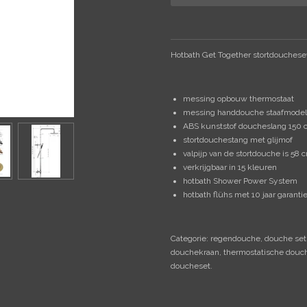
Hotbath Get Together stortdouches
messing opbouw thermostaat
messing handdouche staafmodel 
ABS kunststof doucheslang 150 
stortdouchestang met glijmof
valpijp van de stortdouche is 58 
verkrijgbaar in 15 kleuren
hotbath Shower Power System
hotbath flühs met 10 jaar garant
Categorie: regendouche, douche set,
douchekraan, thermostatische douc
doucheset.