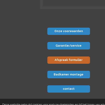
Onze voorwaarden
Garantie/service
Afspraak formulier
Badkamer montage
contact
© 2024 Badkamer-voordeel
Deze website gebruikt cookies voor analyse-doeleinden en/of het tonen van adve