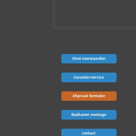
Onze voorwaarden
Garantie/service
Afspraak formulier
Badkamer montage
contact