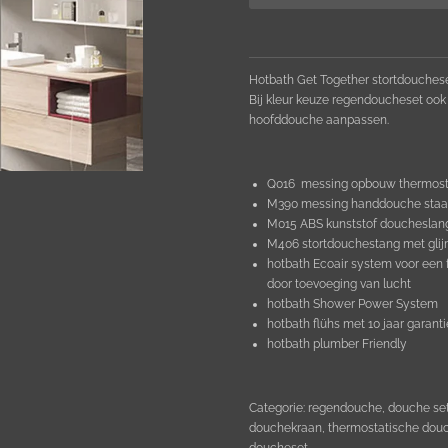
Hotbath Get Together stortdouches
Bij kleur keuze regendoucheset ook
hoofddouche aanpassen.
Q016 messing opbouw thermosta
M390 messing handdouche staaf
M015 ABS kunststof doucheslan
M406 stortdouchestang met glij
hotbath Ecoair system voor een 
door toevoeging van lucht
hotbath Shower Power System
hotbath flühs met 10 jaar garan
hotbath plumber Friendly
Categorie: regendouche, douche set
douchekraan, thermostatische dou
doucheset.