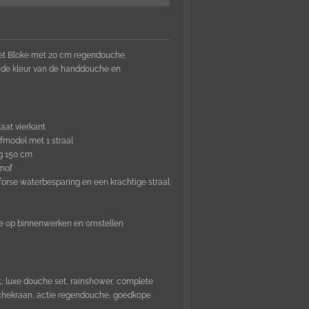
et Bloke met 20 cm
regendouche.
 de kleur van de handdouche en
at vierkant
model met 1 straal
g 150 cm
mof
forse waterbesparing en een krachtige straal
tie op binnenwerken en omstellen
, luxe douche set, rainshower, complete
chekraan, actie regendouche, goedkope