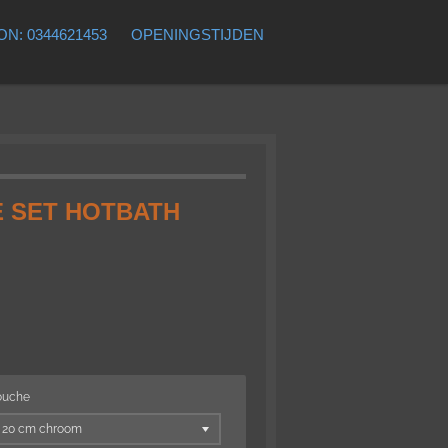
N: 0344621453
OPENINGSTIJDEN
 SET HOTBATH
ouche