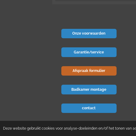
Onze voorwaarden
Garantie/service
Afspraak formulier
Badkamer montage
contact
© 2024 Badkamer-voordeel
Deze website gebruikt cookies voor analyse-doeleinden en/of het tonen van adv