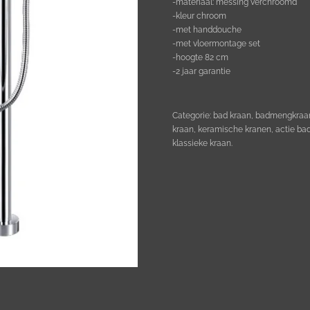
-materiaal: messing verchroomd
-kleur chroom
-met handdouche
-met vloermontage set
-hoogte 82 cm
-2 jaar garantie
Categorie: bad kraan, badmengkraan,
kraan, keramische kranen, actie b
klassieke kraan.