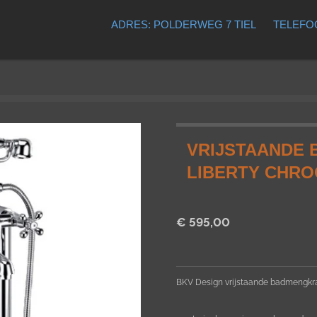
ADRES: POLDERWEG 7 TIEL
TELEFOO
VRIJSTAANDE 
LIBERTY CHR
€ 595,00
BKV Design vrijstaande badmengkr