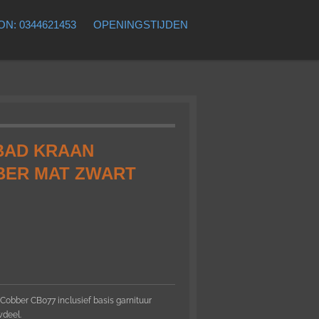
N: 0344621453
OPENINGSTIJDEN
BAD KRAAN
BER MAT ZWART
obber CB077 inclusief basis garnituur
deel.