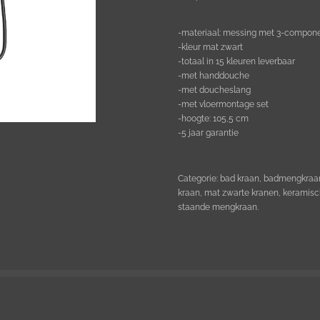
-materiaal: messing met 3-compon
-kleur mat zwart
-totaal in 15 kleuren leverbaar
-met handdouche
-met doucheslang
-met vloermontage set
-hoogte: 105,5 cm
-5 jaar garantie
Categorie: bad kraan, badmengkraan,
kraan, mat zwarte kranen, keramisc
staande mengkraan.