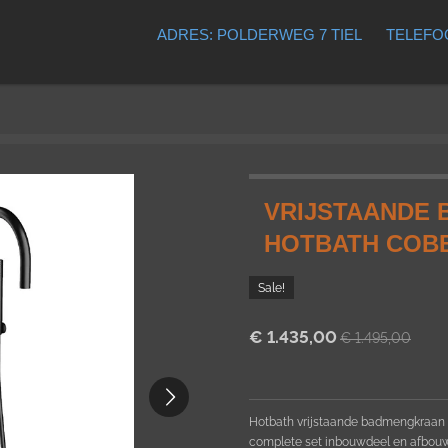
ADRES: POLDERWEG 7 TIEL
TELEFOO
VRIJSTAANDE 
HOTBATH COB
Sale!
€ 1.435,00
€ 1.495,00
Hotbath vrijstaande badmengkraan C
complete set inbouwdeel en afbouw