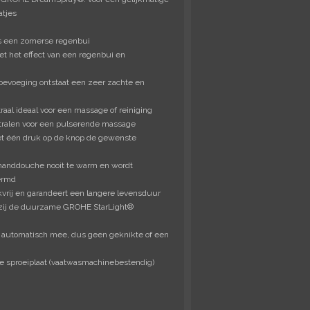
atjes
als een zomerse regenbui
met het effect van een regenbui en
toevoeging ontstaat een zeer zachte en
traal ideaal voor een massage of reiniging
stralen voor een pulserende massage
t één druk op de knop de gewenste
handdouche nooit te warm en wordt
ermd
vrij en garandeert een langere levensduur
zij de duurzame GROHE StarLight®
t automatisch mee, dus geen geknikte of een
e sproeiplaat (vaatwasmachinebestendig)