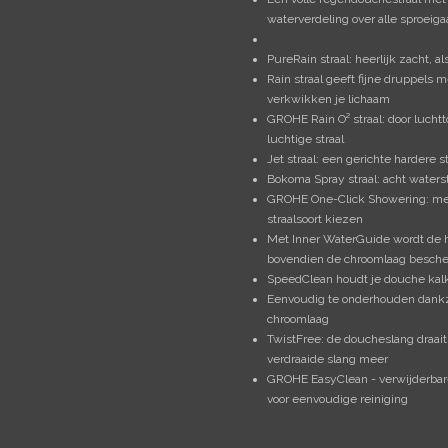
waterverdeling over alle sproeiga
PureRain straal: heerlijk zacht, 
Rain straal geeft fijne druppels 
verkwikken je lichaam
GROHE Rain O² straal: door lucht
luchtige straal
Jet straal: een gerichte hardere s
Bokoma Spray straal: acht water
GROHE One-Click Showering: me
straalsoort kiezen
Met Inner WaterGuide wordt de 
bovendien de chroomlaag besch
SpeedClean houdt je douche kalk
Eenvoudig te onderhouden dank
chroomlaag
TwistFree: de doucheslang draai
verdraaide slang meer
GROHE EasyClean - verwijderbar
voor eenvoudige reiniging