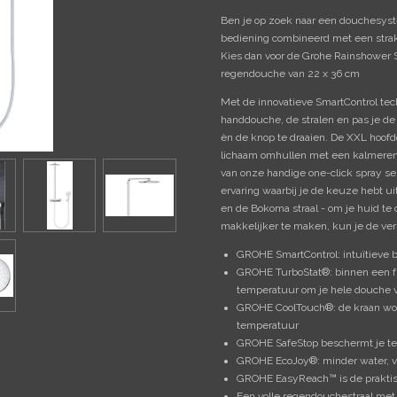
Ben je op zoek naar een douchesyste
bediening combineerd met een stra
Kies dan voor de Grohe Rainshower 
regendouche van 22 x 36 cm
Met de innovatieve SmartControl tec
handdouche, de stralen en pas je de
èn de knop te draaien. De XXL hoof
lichaam omhullen met een kalmerend
van onze handige one-click spray s
ervaring waarbij je de keuze hebt uit
en de Bokoma straal - om je huid te 
makkelijker te maken, kun je de ver
GROHE SmartControl: intuïtieve 
GROHE TurboStat®: binnen een f
temperatuur om je hele douche v
GROHE CoolTouch®: de kraan wor
temperatuur
GROHE SafeStop beschermt je te
GROHE EcoJoy®: minder water, v
GROHE EasyReach™ is de praktis
Een volle regendouchestraal me