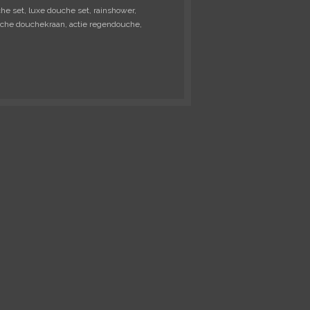
e set, luxe douche set, rainshower,
sche douchekraan, actie regendouche,