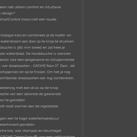
em dat ultiem comfort en intuïtieve
k design?
SmartControl mono met een royale
hnologie kies en combineer je de hoofd- en
 waterstroom aan door op te knop te drukken
ddouche is 360 mm breed en zal heel je
e waterstraal. De handdouche is voorzien
elector voor een aangename en ontspannende
 vier straalsoorten - GROHE Rain O², Rain, Jet
ontspannen en op te frissen. Om het je nog
schillende straalsoorten ook nog combineren.
bediening met een druk op de knop
ractie van een seconde de gewenste
an te genieten
dt nooit warmer dan de ingestelde
gen een te hoge watertemperatuur
erantwoord genieten
che tray voor shampoo en douchegel
t GROHE DreamSpray®: voor een gelijkmatige