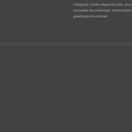
Categorie: Grohe regendouche, douch
complete douchekraan, thermostati
goedkope doucheset.