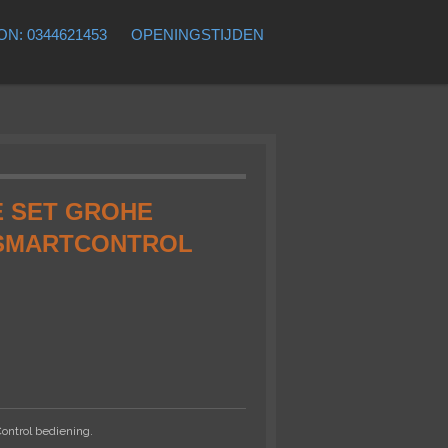
N: 0344621453
OPENINGSTIJDEN
 SET GROHE
SMARTCONTROL
ntrol bediening.