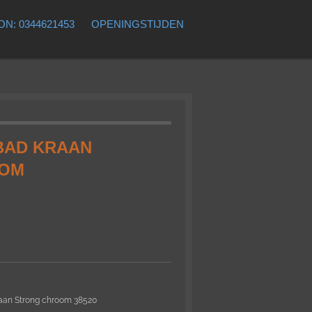
N: 0344621453
OPENINGSTIJDEN
BAD KRAAN
OOM
aan Strong chroom 38520