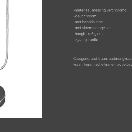
-materiaal: messing verchroomd
-kleur chroom
-met handdouche
-met vloermontage set
-hoogte: 106,5 cm
-2 jaar garantie
Categorie: bad kraan, badmengkraan,
kraan, keramische kranen, actie b