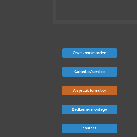
Onze voorwaarden
Garantie/service
Afspraak formulier
Badkamer montage
contact