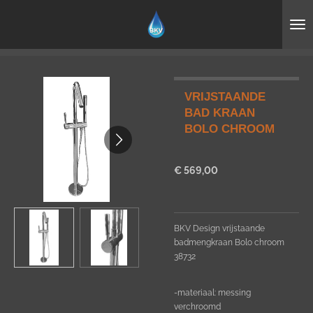
Ga
direct
naar
de
hoofdinhoud
VRIJSTAANDE
BAD KRAAN
BOLO CHROOM
€ 569,00
BKV Design vrijstaande
badmengkraan Bolo chroom
38732
-materiaal: messing
verchroomd