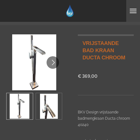
Ga
direct
naar
de
hoofdinhoud
VRIJSTAANDE
BAD KRAAN
DUCTA CHROOM
€ 369,00
BKV Design vrijstaande
badmengkraan Ducta chroom
40240