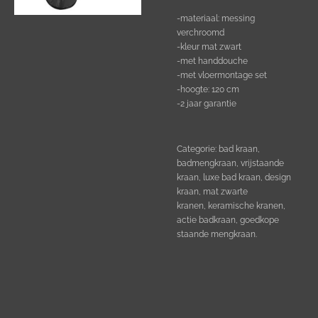
-materiaal: messing
verchroomd
-kleur mat zwart
-met handdouche
-met vloermontage set
-hoogte: 120 cm
-2 jaar garantie
Categorie: bad kraan,
badmengkraan, vrijstaande
kraan, luxe bad kraan, design
kraan, mat zwarte
kranen,
keramische kranen,
actie badkraan, goedkope
staande mengkraan.