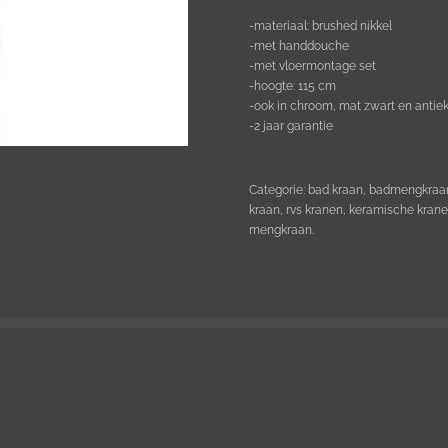
-materiaal: brushed nikkel
-met handdouche
-met vloermontage set
-hoogte: 115 cm
-ook in chroom, mat zwart en antie
-2 jaar garantie
Categorie: bad kraan, badmengkraan,
kraan, rvs kranen, keramische kran
mengkraan.