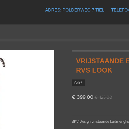
ADRES: POLDERWEG 7 TIEL
TELEFOO
VRIJSTAANDE 
RVS LOOK
Sale!
€ 399,00
€ 425,00
BKV Design vrijstaande badmengkr