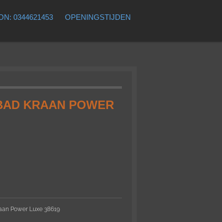
N: 0344621453
OPENINGSTIJDEN
BAD KRAAN POWER
aan Power Luxe 386
19