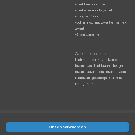
-met handdouche
-met vloermontage set
-hoogte: 115 cm
-ook in rvs, mat zwart en antiek
zwart
-2 jaar garantie
Categorie: bad kraan,
badmengkraan, vrijstaande
kraan, luxe bad kraan, design
kraan, keramische kranen, actie
badkraan, goedkope staande
mengkraan.
Onze voorwaarden