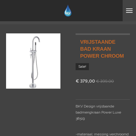
Ga
direct
naar
de
hoofdinhoud
VRIJSTAANDE
BAD KRAAN
POWER CHROOM
Sale!
€ 379,00
€ 399,00
BKV Design vrijstaande
badmengkraan Power Luxe
38
519
-materiaal: messing verchroomd