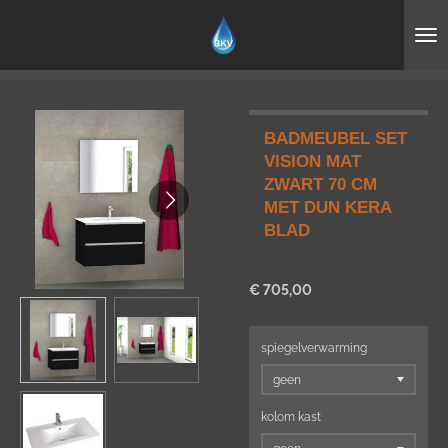
Ga
direct
naar
de
hoofdinhoud
BADMEUBEL SET
VISION MAT
ZWART 70 CM
MET DUN KERA
BLAD
€ 705,00
spiegelverwarming
kolom kast