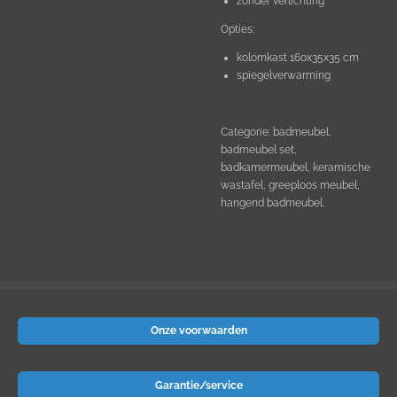
zonder verlichting
Opties:
kolomkast 160x35x35 cm
spiegelverwarming
Categorie: badmeubel,
badmeubel set,
badkamermeubel, keramische
wastafel, greeploos meubel,
hangend badmeubel.
Onze voorwaarden
Garantie/service