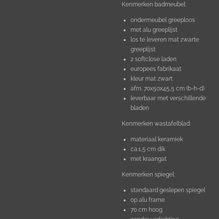
Kenmerken badmeubel:
ondermeubel greeploos
met alu greeplijst
los te leveren mat zwarte
greeplijst
2 softclose laden
europees fabrikaat
kleur mat zwart
afm. 70x50x45,5 cm (b-h-d)
leverbaar met verschillende
bladen
Kenmerken wastafelblad:
materiaal keramiek
ca.1,5 cm dik
met kraangat
Kenmerken spiegel:
standaard geslepen spiegel
op alu frame
70 cm hoog